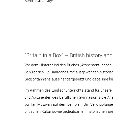
Behold Creativity!
“Britain in a Box“ – British history a
Vor dem Hintergrund des Buches „Atonement“ haben 
Schüler des 12. Jahrgangs mit ausgewählten historisc
Großbritanniens auseinandergesetzt und dabei ihre kü
Im Rahmen des Englischunterrichts stand für unsere z
und Abiturienten des Beruflichen Gymnasiums die An
von Ian McEwan auf dem Lehrplan. Um Verknüpfungen
britischen Kultur sowie bedeutsamen historischen Erei