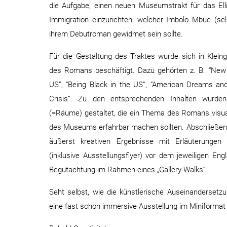
die Aufgabe, einen neuen Museumstrakt für das Ell
Immigration einzurichten, welcher Imbolo Mbue (se
ihrem Debutroman gewidmet sein sollte.
Für die Gestaltung des Traktes wurde sich in Klei
des Romans beschäftigt. Dazu gehörten z. B. “New 
US”, “Being Black in the US”, “American Dreams and 
Crisis”. Zu den entsprechenden Inhalten wurde
(=Räume) gestaltet, die ein Thema des Romans visual
des Museums erfahrbar machen sollten. Abschließend
äußerst kreativen Ergebnisse mit Erläuterungen 
(inklusive Ausstellungsflyer) vor dem jeweiligen En
Begutachtung im Rahmen eines „Gallery Walks“.
Seht selbst, wie die künstlerische Auseinandersetz
eine fast schon immersive Ausstellung im Miniformat 