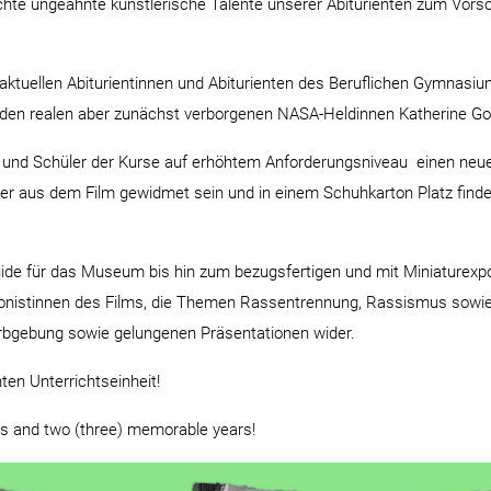
 ungeahnte künstlerische Talente unserer Abiturienten zum Vorschein
aktuellen Abiturientinnen und Abiturienten des Beruflichen Gymnasiu
uf den realen aber zunächst verborgenen NASA-Heldinnen Katherine 
nen und Schüler der Kurse auf erhöhtem Anforderungsniveau einen ne
kter aus dem Film gewidmet sein und in einem Schuhkarton Platz fin
guide für das Museum bis hin zum bezugsfertigen und mit Miniaturexp
gonistinnen des Films, die Themen Rassentrennung, Rassismus sowie F
arbgebung sowie gelungenen Präsentationen wider.
ten Unterrichtseinheit!
deas and two (three) memorable years!