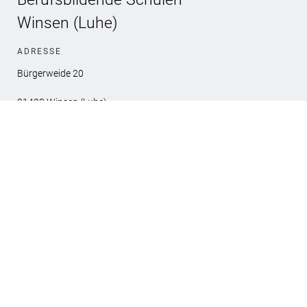
Winsen (Luhe)
ADRESSE
Bürgerweide 20
21423 Winsen (Luhe)
KONTAKT
Telefon :
04171-88190
E-Mail:
buero@bbswinsen.de
WEITERES
Impressum
Datenschutz
Kontakt