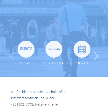
ISERV
STUNDENPLAN
TERMINE
BER
Berufsbildende Schulen
»
Schulprofil
»
Unterrichtsentwicklung
»
Cool
» 201802_COOL_Netzwerktreffen