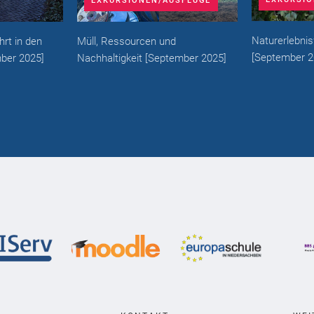
EXKURSIONEN/AUSFLÜGE
Naturerlebni
rt in den
Müll, Ressourcen und
[
September 2
ber 2025
]
Nachhaltigkeit
[
September 2025
]