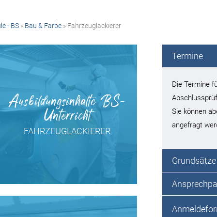
le - BS
»
Bau & Farbe
» Fahrzeuglackierer
Termine
Die Termine f
Ausbildungsinhalte BS-
Abschlussprüf
Unterricht
Sie können a
angefragt we
FAHRZEUGLACKIERER
Grundsätze
Ansprechpa
Anmeldefor