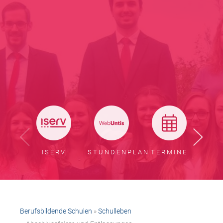
ISERV
STUNDENPLAN
TERMINE
BER
Berufsbildende Schulen
»
Schulleben