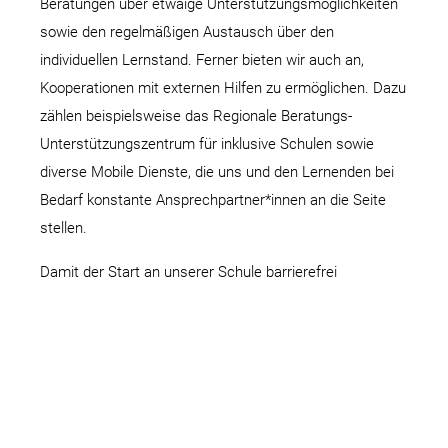
Beratungen über etwaige Unterstützungsmöglichkeiten
sowie den regelmäßigen Austausch über den
individuellen Lernstand. Ferner bieten wir auch an,
Kooperationen mit externen Hilfen zu ermöglichen. Dazu
zählen beispielsweise das Regionale Beratungs-
Unterstützungszentrum für inklusive Schulen sowie
diverse Mobile Dienste, die uns und den Lernenden bei
Bedarf konstante Ansprechpartner*innen an die Seite
stellen.
Damit der Start an unserer Schule barrierefrei
ermöglicht werden kann, ist ein frühzeitiges
Zusammenkommen aller am Förderprozess beteiligter
Personen wichtig. Daher sollten Lernende bereits im
Zuge ihrer Bewerbung auf notwendige Hilfen verweisen.
So können wir rechtzeitig intervenieren und den Weg zu
individuellen Lernerfolgen von Anfang an begleiten.