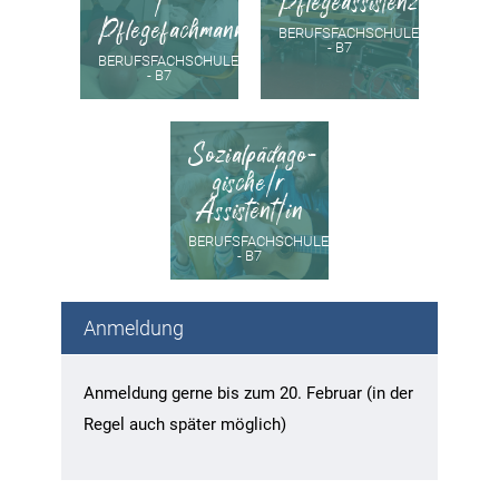
/
Pflegeassistenz
Pflegefachmann
BERUFSFACHSCHULE
- B7
BERUFSFACHSCHULE
- B7
Sozialpädago-
gische/r
Assistent/in
BERUFSFACHSCHULE
- B7
Anmeldung
Anmeldung gerne bis zum 20. Februar (in der
Regel auch später möglich)