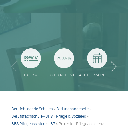
ISERV
STUNDENPLAN
TERMINE
BER
Berufsbildende Schulen
»
Bildungsangebote
»
Berufsfachschule - BFS
»
Pflege & Soziales
»
BFS Pflegeassistenz - B7
» Projekte - Pflegeassistenz