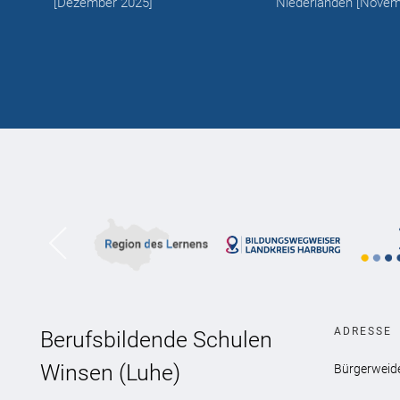
ruar
[
Dezember 2025
]
Niederlanden
[
Novem
ADRESSE
Berufsbildende Schulen
Winsen (Luhe)
Bürgerweid