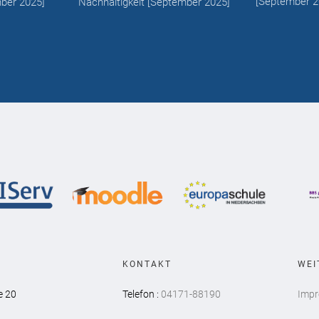
[
September 2
ber 2025
]
Nachhaltigkeit
[
September 2025
]
KONTAKT
WEI
e 20
Telefon :
04171-88190
Imp