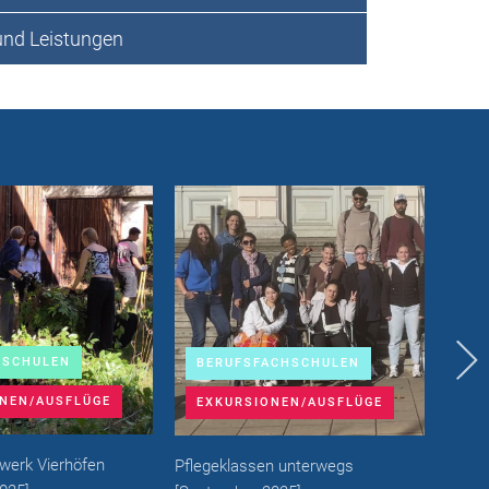
und Leistungen
RSCHULEN
BERUFSFACHSCHULEN
BI
NEN/AUSFLÜGE
EXKURSIONEN/AUSFLÜGE
SC
swerk Vierhöfen
Pflegeklassen unterwegs
Weich