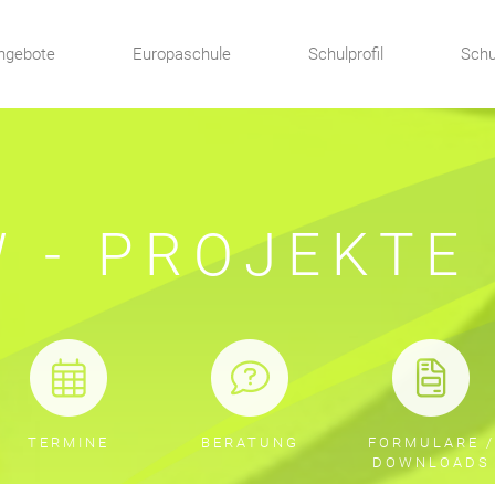
ngebote
Europaschule
Schulprofil
Schu
 - PROJEKTE
TERMINE
BERATUNG
FORMULARE /
DOWNLOADS