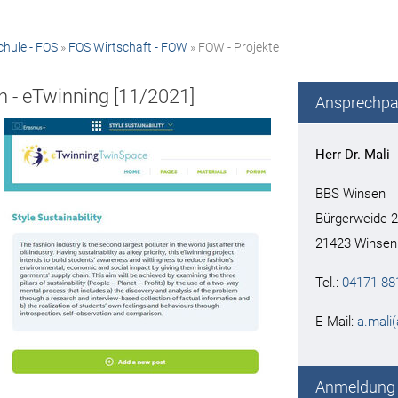
hule - FOS
»
FOS Wirtschaft - FOW
» FOW - Projekte
 - eTwinning [11/2021]
Ansprechpa
Herr Dr. Mali
BBS Winsen
Bürgerweide 
21423 Winsen
Tel.:
04171 88
E-Mail:
a.mali
Anmeldung