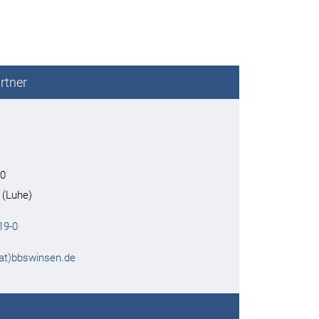
rtner
20
 (Luhe)
19-0
(at)bbswinsen.de