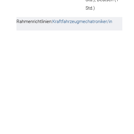
Std.)
Rahmenrichtlinien:
Kraftfahrzeugmechatroniker/in
Berufsbildung, Arbeits- und
Ausbildungsinhalt:
Tarifrecht
Aufbau und Organisation des
Ausbildungsbetriebes
Sicherheit und
Gesundheitsschutz bei der
Arbeit
Umweltschutz
Planen und Vorbereiten von
Arbeitsabläufen sowie
Kontrollieren und Bewerten von
Arbeitsergebnissen