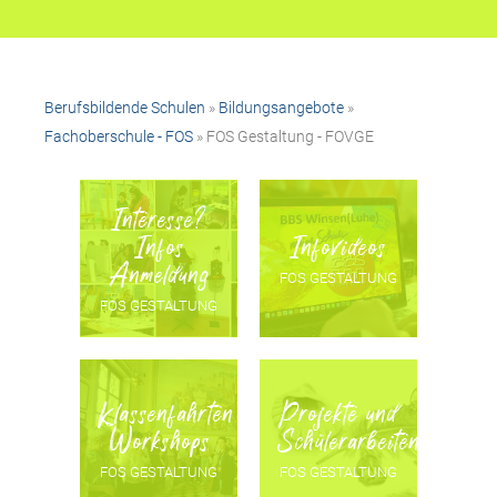
Berufsbildende Schulen
»
Bildungsangebote
»
Fachoberschule - FOS
» FOS Gestaltung - FOVGE
Interesse?
Infos
Infovideos
Anmeldung
FOS GESTALTUNG
FOS GESTALTUNG
Klassenfahrten
Projekte und
Workshops
Schülerarbeiten
FOS GESTALTUNG
FOS GESTALTUNG