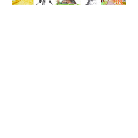
In der 12. Klasse gibt es 3 gestalterische
Wahlpflichtschwerpunkte, in denen sich jede Schülerin
und jeder Schüler entfalten kann. Daneben werden noch
Technologie und Technisches Zeichnen unterrichtet.
Im Schwerpunkt „Bildende Kunst“ steht die Umsetzung
verschiedener Skizzier-, Mal- und Drucktechniken und
auch das Arbeiten im plastisch-experimentellen Bereich
im Mittelpunkt. Praktische Zugänge orientieren sich
dabei sowohl an wesentlichen Epochen der
Kunstgeschichte als auch an bedeutenden
Künstlerinnen und Künstlern der Vergangenheit und
Gegenwart. So können z.B. an Staffeleien gemalte
impressionistische Landschaften oder