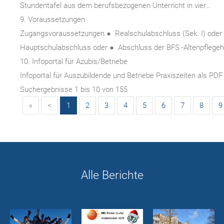
Stundentafel aus dem berufsbezogenen Unterricht in vier…
9.
Voraussetzungen
Zugangsvoraussetzungen ● Realschulabschluss (Sek. I) oder g
Hauptschulabschluss oder ● Abschluss der BFS -Altenpflegehi
10.
Infoportal für Azubis/Betriebe
Infoportal für Auszubildende und Betriebe Praxiszeiten als PDF
Suchergebnisse 1 bis 10 von 155
«
<
1
2
3
4
5
6
7
8
9
Alle Berichte