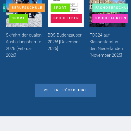
EBOTE
BERUFSSCHULE
SPORT
FACHOBERSCHUL
SPORT
SCHULLEBEN
SCHULFAHRTEN
Skifahrt der dualen
BBS Budenzauber
FOG24 auf
Ausbildungsberufe
2025!
[
Dezember
Klassenfahrt in
2026
[
Februar
2025
]
den Niederlanden
2026
]
[
November 2025
]
WEITERE RÜCKBLICKE