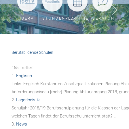
ISERV
STUNDENPLAN
TERMINE
BERATUNG
FOR
/
DOW
Berufsbildende Schulen
155 Treffer:
1.
Englisch
Links: Englisch Kursfahrten Zusatzqualifikationen Planung Abi
Anforderungsniveau [mehr] Planung Abiturjahrgang 2018, gru
2.
Lagerlogistik
Schuljahr 2018/19 Berufsschulplanung für die Klassen der Lager
welchen Tagen findet der Berufsschulunterricht statt? …
3.
News