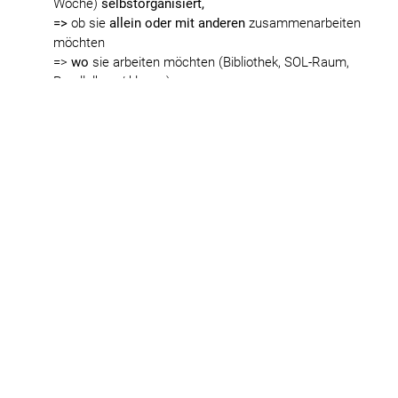
Woche)
selbstorganisiert,
=>
ob sie
allein oder mit anderen
zusammenarbeiten
möchten
=>
wo
sie arbeiten möchten (Bibliothek, SOL-Raum,
Parallelkurs/-klasse)
=> ob und
in welchem Umfang sie Hilfe
bei den
Mitschülerinnen und Mitschülern oder bei
anwesenden Fachlehrkräften aktiv
einfordern
.
kommt
Lehrkräften
die Rolle als
Lernberater
und
Unterstützer
bei der Erreichung fachlicher und
überfachlicher Fähigkeiten zu.
unterstützen
Lehrkräfte SuS dabei, ihr eigenes
Lern-
und Arbeitsverhalten
stetig zu
überprüfen
und zu
verbessern
.