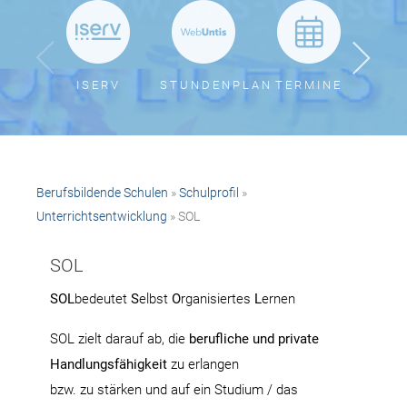
ISERV
STUNDENPLAN
TERMINE
BER
Berufsbildende Schulen
»
Schulprofil
»
Unterrichtsentwicklung
» SOL
SOL
SOL
bedeutet
S
elbst
O
rganisiertes
L
ernen
SOL zielt darauf ab, die
berufliche und private
Handlungsfähigkeit
zu erlangen
bzw. zu stärken und auf ein Studium / das