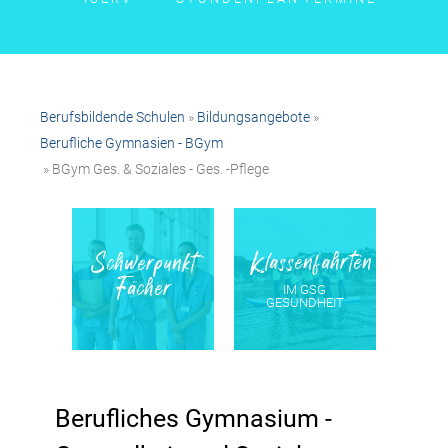
Berufsbildende Schulen
»
Bildungsangebote
»
Berufliche Gymnasien - BGym
» BGym Ges. & Soziales - Ges. -Pflege
Klassenfahrten
Schwerpunkt
Fächer
IM GSG
GESUNDHEIT
Berufliches Gymnasium -