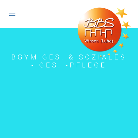
BGYM GES. & SOZIALES
- GES. -PFLEGE