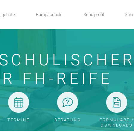
ngebote
Europaschule
Schulprofil
Schu
 SCHULISCHER
R FH-REIFE
TERMINE
BERATUNG
FORMULARE /
DOWNLOADS