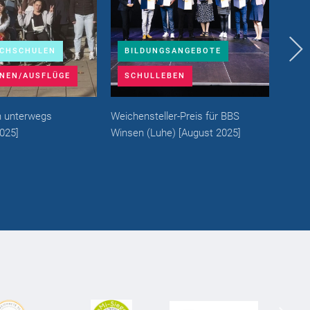
ACHSCHULEN
BILDUNGSANGEBOTE
BE
NEN/AUSFLÜGE
SCHULLEBEN
EX
n unterwegs
Weichensteller-Preis für BBS
Barfu
025
]
Winsen (Luhe)
[
August 2025
]