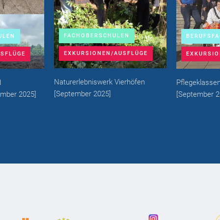
FACHOBERSCHULEN
BERUFSF
ULEN
EXKURSIONEN/AUSFLÜGE
EXKURSIO
USFLÜGE
Naturerlebniswerk Vierhöfen
Pflegeklasse
d
[
September 2025
]
[
September 2
ember 2025
]