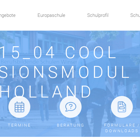
ngebote
Europaschule
Schulprofil
Schu
15_04 COOL
SIONSMODUL 
HOLLAND
TERMINE
BERATUNG
FORMULARE /
DOWNLOADS