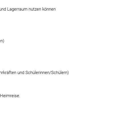
s- und Lagerraum nutzen können
en)
ehrkräften und Schülerinnen/Schülern)
 Heimreise.