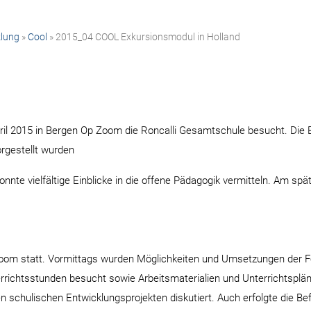
klung
»
Cool
» 2015_04 COOL Exkursionsmodul in Holland
il 2015 in Bergen Op Zoom die Roncalli Gesamtschule besucht. Die 
rgestellt wurden
nte vielfältige Einblicke in die offene Pädagogik vermitteln. Am sp
oom statt. Vormittags wurden Möglichkeiten und Umsetzungen der F
errichtsstunden besucht sowie Arbeitsmaterialien und Unterrichtsplä
 schulischen Entwicklungsprojekten diskutiert. Auch erfolgte die Be