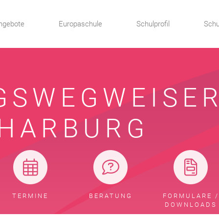
ngebote
Europaschule
Schulprofil
Schu
GSWEGWEISER
HARBURG
TERMINE
BERATUNG
FORMULARE /
DOWNLOADS