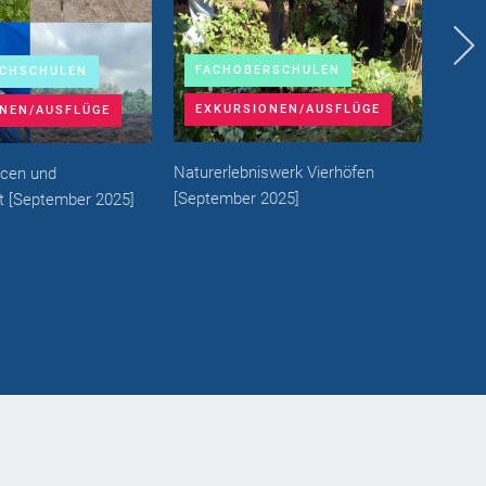
FACHOBERSCHULEN
BE
ACHSCHULEN
EXKURSIONEN/AUSFLÜGE
EX
NEN/AUSFLÜGE
Naturerlebniswerk Vierhöfen
Pfleg
rcen und
[
September 2025
]
[
Sept
t
[
September 2025
]