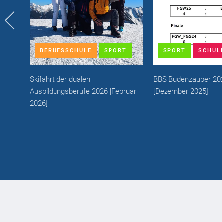
BERUFSSCHULE
SPORT
SPORT
SCHUL
l 2026
]
Skifahrt der dualen
BBS Budenzauber 20
Ausbildungsberufe 2026
[
Februar
[
Dezember 2025
]
2026
]