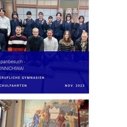
panbesuch -
ONNICHIWA!
ERUFLICHE GYMNASIEN
CHULFAHRTEN
NOV. 2023