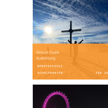
Skikurs Duale
Ausbildung
BERUFSSCHULE
SCHULFAHRTEN
FEB. 2