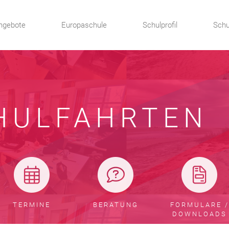
ngebote
Europaschule
Schulprofil
Schu
HULFAHRTEN
TERMINE
BERATUNG
FORMULARE /
DOWNLOADS