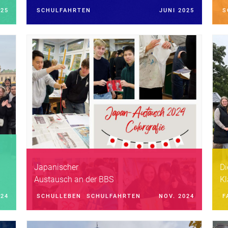
025
SCHULFAHRTEN
JUNI 2025
S
Japanischer
Di
Austausch an der BBS
Kl
F
024
SCHULLEBEN
SCHULFAHRTEN
NOV. 2024
F