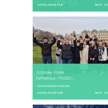
SCHULFAHRTEN
NOV. 2
Schlösser, Prater,
Kaffeehaus - FOG23 in
Wien
FACHOBERSCHULEN
SCHULFAHRTEN
NOV. 2