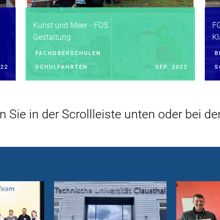
Kunst und Meer - FOS
F
Gestaltung
Kl
FACHOBERSCHULEN
B
022
SCHULFAHRTEN
SEP. 2022
S
en Sie in der Scrollleiste unten oder bei 