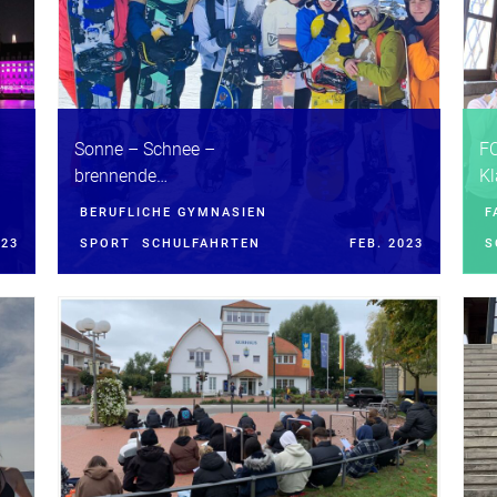
Sonne – Schnee –
FO
brennende
Kl
Oberschenkel –
BERUFLICHE GYMNASIEN
F
mächtiges
023
SPORT
SCHULFAHRTEN
FEB. 2023
S
Bergpanorama