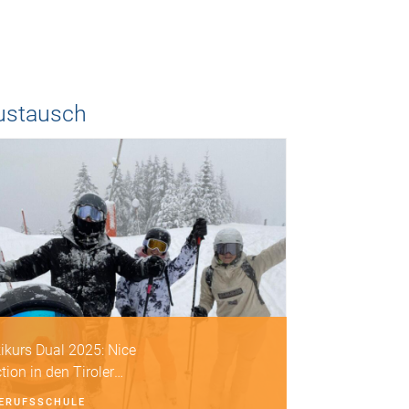
ustausch
ikurs Dual 2025: Nice
tion in den Tiroler
pen
ERUFSSCHULE