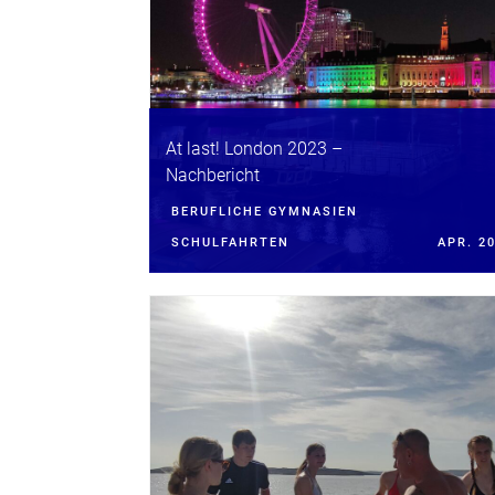
At last! London 2023 –
Nachbericht
BERUFLICHE GYMNASIEN
SCHULFAHRTEN
APR. 2