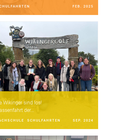
CHULFAHRTEN
FEB. 2025
e Wikinger sind los!
assenfahrt der
2QM23
ACHSCHULE
SCHULFAHRTEN
SEP. 2024