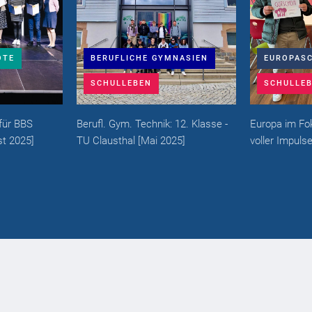
GYMNASIEN
EUROPASCHULE
EUROP
SCHULLEBEN
SCHUL
ik: 12. Klasse -
Europa im Fokus – Eine Woche
Europatage
 2025
]
voller Impulse
[
Mai 2025
]
Bundestag
Babendere