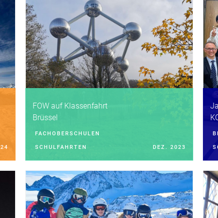
FOW auf Klassenfahrt
Ja
Brüssel
K
FACHOBERSCHULEN
B
024
SCHULFAHRTEN
DEZ. 2023
S