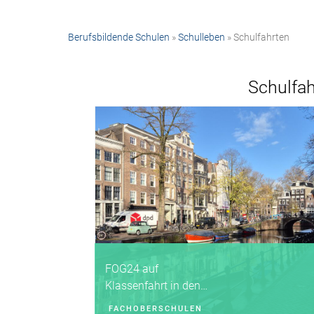
Berufsbildende Schulen
»
Schulleben
» Schulfahrten
Schulfah
FOG24 auf
Klassenfahrt in den
Niederlanden
FACHOBERSCHULEN