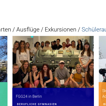
rten / Ausflüge / Exkursionen /
Schülera
Sk
FGG24 in Berlin
Ac
Al
BERUFLICHE GYMNASIEN
B