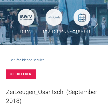
ISERV
STUNDENPLAN
TERMINE
BER
Berufsbildende Schulen
SCHULLEBEN
Zeitzeugen_Osaritschi
(
September
2018
)