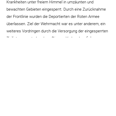
Krankheiten unter freiem Himmel in umzäunten und
bewachten Gebieten eingesperrt. Durch eine Zurücknahme
der Frontlinie wurden die Deportierten der Roten Armee
überlassen. Ziel der Wehrmacht war es unter anderem, ein
weiteres Vordringen durch die Versorgung der eingesperrten
Zivilisten zu unterbrechen. Diesem Verbrechen fielen
mehrere Tausend Menschen zum Opfer.
Einige Überlebende dieser schrecklichen Vorkommnisse
haben sich zum Ziel gesetzt, durch persönliche