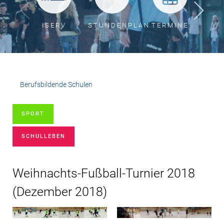
ISERV
STUNDENPLAN
TERMINE
BER
Berufsbildende Schulen
SPORT
SCHULLEBEN
Weihnachts-Fußball-Turnier 2018
(
Dezember 2018
)