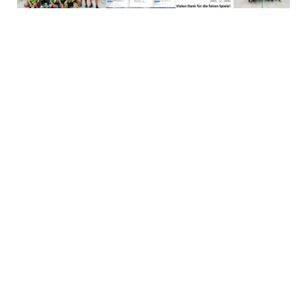
2. Spieltag
Hier zogen die beiden Sprachförderklassen BRW18 und
Sprint11 in das Halbfinale ein und trafen dort aufeinander. In
einem dynamischen Spiel setzte sich die Sprint 11 deutlich
mit 5:0 durch und wurde somit erster Finalist. Im zweiten
Halbfinalspiel traf die FGW18b auf die B1B18. Das Spiel blieb
lange Zeit spannend erst gegen Ende konnte sich die
FGW18b noch deutlich absetzen und mit einem 6:2 in das
Finale einziehen. Im Tagesfinale merkte man deutlich die
konditionelle Beanspruchung der beiden Teams. Beide
schenkte sich dennoch nichts auf dem Platz. Insgesamt ein
absolut ausgeglichenes Spiel, das erst in den letzten
Sekunden durch den Siegtreffer der FGW18b entschieden
wurde.