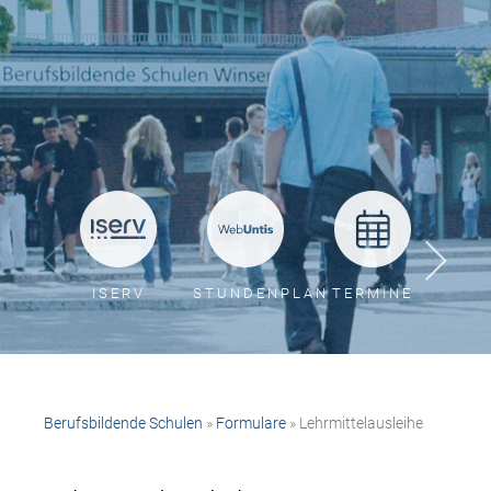
ISERV
STUNDENPLAN
TERMINE
BER
Berufsbildende Schulen
»
Formulare
» Lehrmittelausleihe