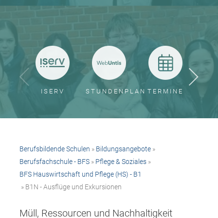
ISERV
STUNDENPLAN
TERMINE
BER
Berufsbildende Schulen
»
Bildungsangebote
»
Berufsfachschule - BFS
»
Pflege & Soziales
»
BFS Hauswirtschaft und Pflege (HS) - B1
» B1N - Ausflüge und Exkursionen
Müll, Ressourcen und Nachhaltigkeit